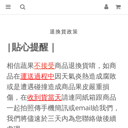
退換貨政策
|貼心提醒｜
相信蔬果
不接受
商品退換貨唷，如商
品在
運送過程中
因天氣炎熱造成腐敗
或是遭遇碰撞造成商品果皮嚴重損
傷，在
收到貨當天
請連同紙箱跟商品
一起拍照傳手機簡訊或email給我們，
我們將儘速於三天內為您聯絡做後續